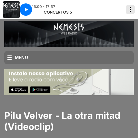
16:00 - 17:57
hus et Ariane 1931
TOS 5
CONCERTOS 5
Albert Roussel Bacchus et Ariane 1931
MENU
Pilu Velver - La otra mitad
(Videoclip)