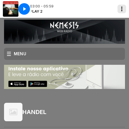
03:00 - 05:59
 - Gone
PLAY 2
PLAY 2
Miles Davis - Gone
MENU
HANDEL