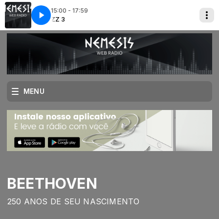
15:00 - 17:59
ky/perform Moonglow
AZZ 3
JAZZ 3
Frank Vignola and John Bucky/perform Moonglow
MENU
BEETHOVEN
250 ANOS DE SEU NASCIMENTO