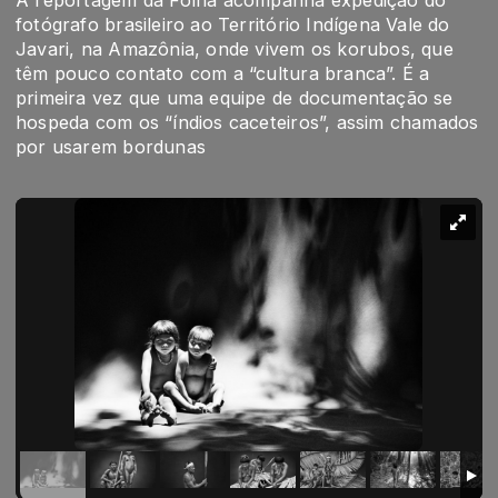
A reportagem da Folha acompanha expedição do
fotógrafo brasileiro ao Território Indígena Vale do
Javari, na Amazônia, onde vivem os korubos, que
têm pouco contato com a “cultura branca”. É a
primeira vez que uma equipe de documentação se
hospeda com os “índios caceteiros”, assim chamados
por usarem bordunas