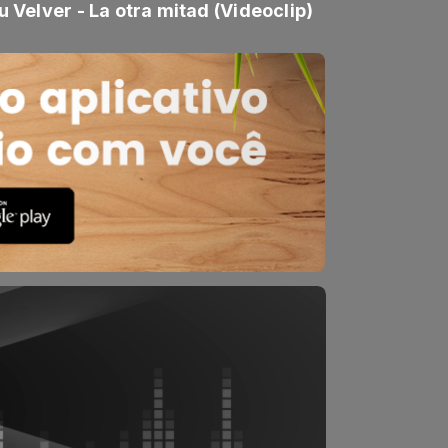
lu Velver - La otra mitad (Videoclip)