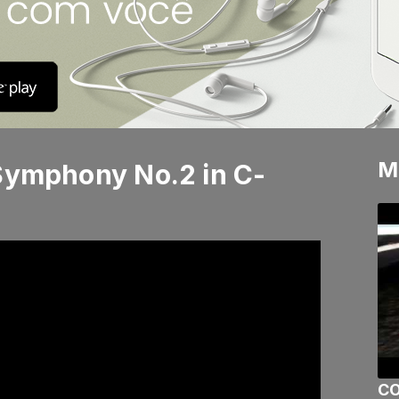
M
 Symphony No.2 in C-
CO