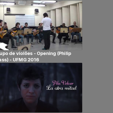
upo de violões - Opening (Philip
ass) - UFMG 2016