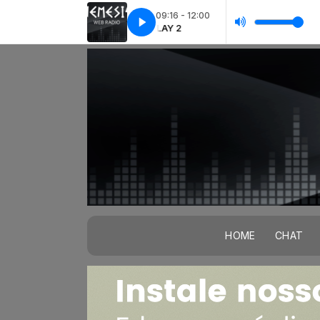
09:16 - 12:00
r Shade of Pale live in Denmark 2006
PLAY 2
PLAY 2
A Whiter Shade of Pale live in Den
HOME
CHAT