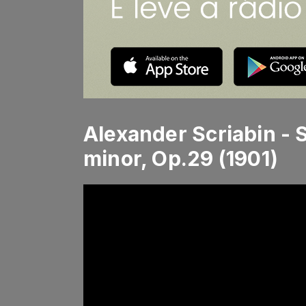
Alexander Scriabin -
minor, Op.29 (1901)